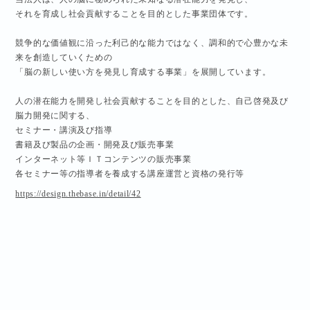
それを育成し社会貢献することを目的とした事業団体です。
競争的な価値観に沿った利己的な能力ではなく、調和的で心豊かな未
来を創造していくための
「脳の新しい使い方を発見し育成する事業」を展開しています。
人の潜在能力を開発し社会貢献することを目的とした、自己啓発及び
脳力開発に関する、
セミナー・講演及び指導
書籍及び製品の企画・開発及び販売事業
インターネット等ＩＴコンテンツの販売事業
各セミナー等の指導者を養成する講座運営と資格の発行等
https://design.thebase.in/detail/42