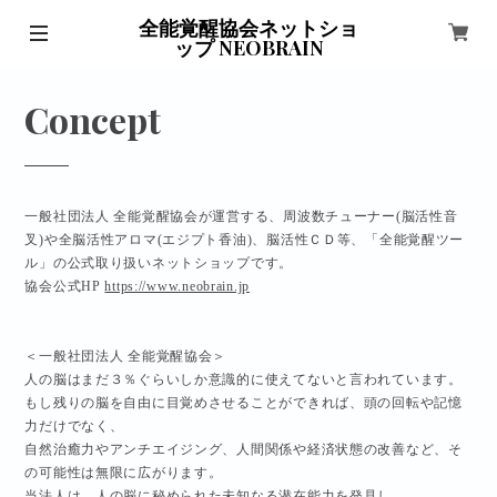
全能覚醒協会ネットショ
ップ NEOBRAIN
Concept
一般社団法人 全能覚醒協会が運営する、周波数チューナー(脳活性音
叉)や全脳活性アロマ(エジプト香油)、脳活性ＣＤ等、「全能覚醒ツー
ル」の公式取り扱いネットショップです。
協会公式HP
https://www.neobrain.jp
＜一般社団法人 全能覚醒協会＞
人の脳はまだ３％ぐらいしか意識的に使えてないと言われています。
もし残りの脳を自由に目覚めさせることができれば、頭の回転や記憶
力だけでなく、
自然治癒力やアンチエイジング、人間関係や経済状態の改善など、そ
の可能性は無限に広がります。
当法人は、人の脳に秘められた未知なる潜在能力を発見し、