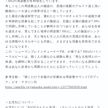
7.8Hzの周波数が常時発生しています。
奇しくもこの周波数は人の脳波の、意識の覚醒のアルファ波と浅い
睡眠のシータ波との境界付近と一致しています。
また最近の脳波研究では、優れたヒーラーやチャネラーや超能力者
が奇跡的な現象を起こすときの脳波は、右脳と左脳の脳波が7.8Hz
で同調し共鳴していることが解明されつつあります。あらゆる生命
を誕生させ、育んできた地球の周波数7.8Hzに、人の脳波がシンク
ロし共鳴したとき、天と地をむすぶ人の高次の意識が目覚め、あら
ゆる情報やエネルギーとも共振し、さまざまな現象を具現化できる
ようになります。
この「シューマンブレインチューナーTM」が奏でる7.8Hzのバイノ
ーラルビートは、聴く人の脳も心も細胞も整え「母なる地球との一
体感」を瞬時に取り戻せることができます。その大いなる調和の波
長はあなた自身から周囲の人たちにも広がっていくことでしょう。
参考文献：『聴くだけで全脳力が目醒める周波数サウンドCDブッ
ク』ビオ・マガジン社
https://ameblo.jp/yamaoka-naoki/entry-12577943020.html
＜お支払について＞
お支払いには「BASEかんたん決済」（クレジットカード決済、コ