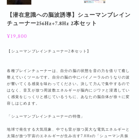
【潜在意識への脳波誘導】シューマンブレイン
チューナー256Hz+7.8Hz 2本セット
¥19,800
【シューマンブレインチューナー2本セット】
各種ブレインチューナーは、自分の脳の状態を音の力を借りて癒し
整えていくツールです。自分の脳の中にバイノーラルのうなりの波
が響いてくる感覚を味わってください。決して力んで集中するので
はなく、音叉が放つ周波数エネルギーが脳内にジワァと浸透してい
く感覚をじっくりと感じているうちに、あなたの脳自体が徐々に変
容しはじめます。
「シューマンブレインチューナーの特徴」
地球で発生する大気現象、中でも雷が放つ莫大な電気エネルギーと
太陽が放つ宇宙のエネルギーが生み出す7.8Hzの「シューマン共振