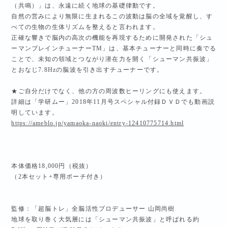
（共鳴）」は、永遠に続く地球の基礎律動です。
自然の営みにより無限に生まれるこの波動は脳の全域を覚醒し、す
べての生物の生体リズムを整えると言われます。
正確な響きで脳内の高次の機能を再現するために開発された「シュ
ーマンブレインチューナーTM」は、基本チューナーと同時に奏でる
ことで、未知の領域とつながり潜在力を開く「シューマン共振波」
とおなじ7.8Hzの脳波を引き出すチューナーです。
★ご自分だけでなく、他の方の周波数ヒーリングにも使えます。
詳細は「学研ムー」2018年11月号スペシャル付録ＤＶＤでも動画説
明しています。
https://ameblo.jp/yamaoka-naoki/entry-12410775714.html
本体価格18,000円（税抜）
（2本セット+専用ポーチ付き）
監修：「超脳トレ」全脳活性プロデューサー 山岡尚樹
地球を取り巻く大気層には「シューマン共振波」と呼ばれる約