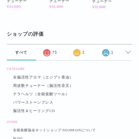
チューナー
チューナー
チューナー
¥33,000
¥33,000
¥33,000
ショップの評価
すべて
75
2
1
CATEGORY
全脳活性アロマ（エジプト香油）
周波数チューナー（脳活性音叉）
テラヘルツ（全能覚醒ツール）
パワーストーンブレス
脳活性＆ヒーリングCD
GUIDE
全能覚醒協会ネットショップ NEOBRAINについて
BLOG