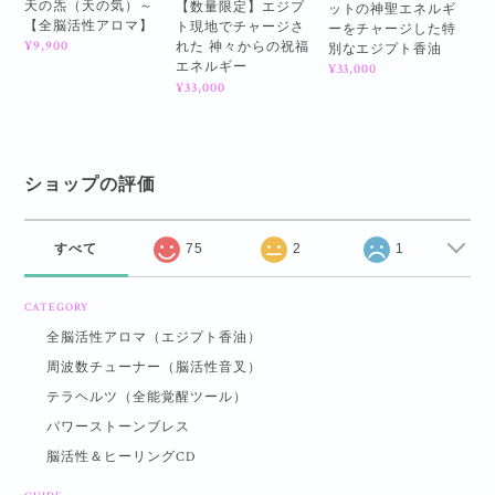
天の炁（天の気）～
【数量限定】エジプ
ットの神聖エネルギ
【全脳活性アロマ】
ト現地でチャージさ
ーをチャージした特
¥9,900
れた 神々からの祝福
別なエジプト香油
エネルギー
¥33,000
¥33,000
ショップの評価
すべて
75
2
1
CATEGORY
全脳活性アロマ（エジプト香油）
周波数チューナー（脳活性音叉）
テラヘルツ（全能覚醒ツール）
パワーストーンブレス
脳活性＆ヒーリングCD