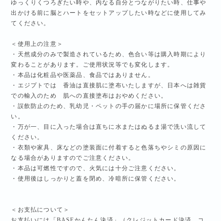
ゆっくりくつろぎたい時や、内なる自分とつながりたい時、仕事や
出かける前に脳とハートをセットアップしたい時などに使用してみ
てください。
＜使用上の注意＞
・天然成分のみで製造されているため、色合い等は購入時期により
変わることがあります。ご使用状況等でも変化します。
・本品は化粧品や医薬品、食品ではありません。
・エジプトでは 香油は直接肌に塗布いたしますが、日本へは雑貨
での輸入のため 肌への直接塗布はおやめください。
・誤飲防止のため、乳幼児・ペットの手の届かに場所に保管くださ
い。
・万が一、目に入った場合は直ちに水またはぬるま湯で洗い流して
ください。
・衣類や家具、床などの塗装面に付着すると色落ちやシミの原因に
なる場合がありますのでご注意ください。
・本品は可燃性ですので、火気には十分ご注意ください。
・使用後はしっかりと蓋を閉め、冷暗所に保管ください。
＜お支払について＞
お支払いには「BASEかんたん決済」（クレジットカード決済、コ