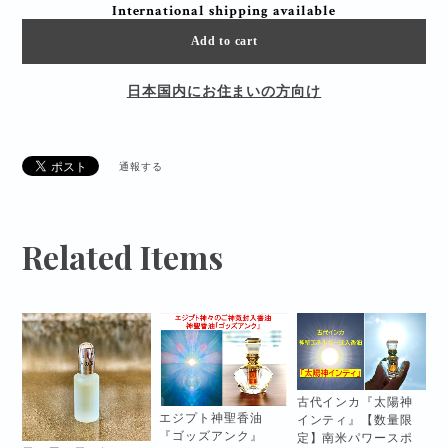
International shipping available
Add to cart
日本国内にお住まいの方向け
通報する
Related Items
古代インカ『太陽神
エジプト神聖香油
インティ』【数量限
『ゴッズアンク』
定】南米パワースポ