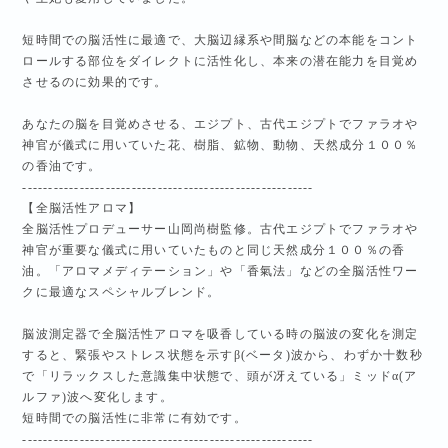
短時間での脳活性に最適で、大脳辺縁系や間脳などの本能をコント
ロールする部位をダイレクトに活性化し、本来の潜在能力を目覚め
させるのに効果的です。
あなたの脳を目覚めさせる、エジプト、古代エジプトでファラオや
神官が儀式に用いていた花、樹脂、鉱物、動物、天然成分１００％
の香油です。
--------------------------------------------------------
【全脳活性アロマ】
全脳活性プロデューサー山岡尚樹監修。古代エジプトでファラオや
神官が重要な儀式に用いていたものと同じ天然成分１００％の香
油。「アロマメディテーション」や「香氣法」などの全脳活性ワー
クに最適なスペシャルブレンド。
脳波測定器で全脳活性アロマを吸香している時の脳波の変化を測定
すると、緊張やストレス状態を示すβ(ベータ)波から、わずか十数秒
で「リラックスした意識集中状態で、頭が冴えている」ミッドα(ア
ルファ)波へ変化します。
短時間での脳活性に非常に有効です。
--------------------------------------------------------