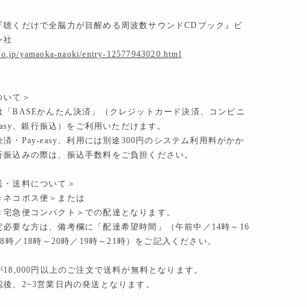
『聴くだけで全脳力が目醒める周波数サウンドCDブック』ビ
ン社
blo.jp/yamaoka-naoki/entry-12577943020.html
ついて＞
は「BASEかんたん決済」（クレジットカード決済、コンビニ
-easy、銀行振込）をご利用いただけます。
済・Pay-easy、利用には別途300円のシステム利用料がかか
行振込みの際は、振込手数料をご負担ください。
送・送料について＞
＜ネコポス便＞または
＜宅急便コンパクト＞での配達となります。
定必要な方は、備考欄に「配達希望時間」（午前中／14時～16
18時／18時～20時／19時～21時）をご記入ください。
18,000円以上のご注文で送料が無料となります。
認後、2~3営業日内の発送となります。