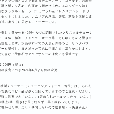
チャクラの働きなどを整えるチューナーに「ゴールド」の豪華
意識と活力を高め、内面から輝かせる色のエネルギーを加え、
重なブラジル・セーラ･デ･カブラル産「レムリアンシード ク
とセットにしました。レムリアの意識、智慧、慈愛を正確な波
精神の奥深くに届けるチューナーです。
を美しく響かせる4096ヘルツに調律されたクリスタルチューナ
す。肉体、精神、チャクラ、オーラ等、あらゆるものと響き合
活性化します。水晶やすべての天然石の持つヒーリングパワ
ギーを増幅し、透き通った音色は空間さえも清らかにします。
化できない天然石やアクセサリーの浄化にも最適です。
2,000円（税抜）
格改定につき2024年6月より価格変更
ICS社製チューナー（チューニングフォーク・音叉）は、その人
ら粗悪なコピー品が多く出回っていますのでご注意ください。
正確に調整できていない。(定められたヘルツに合っていない)
振動(波動・響き)が長く続かず、早く終わってしまう。
て響かせた時、美しく共鳴しないので違和感・不快感を覚え