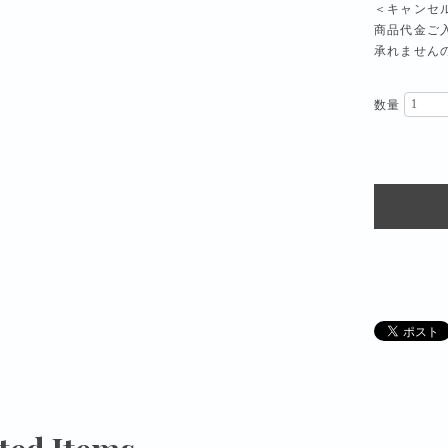
＜キャンセ
商品代金ご
承れません
数量