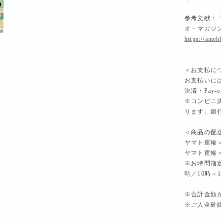
参考文献：
オ・マガジ
https://ame
＜お支払に
お支払いに
決済・Pay
※コンビニ決
ります。銀
＜商品の配
ヤマト運輸
ヤマト運輸
※お時間指
時／16時～
※合計金額が
※ご入金確