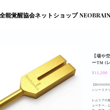
全能覚醒協会ネットショップ NEOBRAI
【場や
ー™ (
¥13,200
【BIOSO
ンシードク
レムリアの
ューナー」