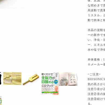
体、意識、
な煌めきで
高波動で貴
リスタル」
動で肉体と
水晶の波動
ーの新作で
い、浄化・
ー、エネル
水や塩で浄
本体価格：1
※メーカー価
<ご注意>
BIOSON
気の高さか
注意①音が
注意②音の
注意③続け
る。